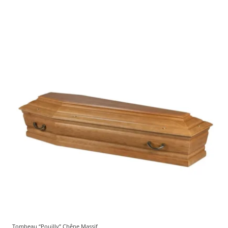
Tombeau “Pouilly” Chêne Massif