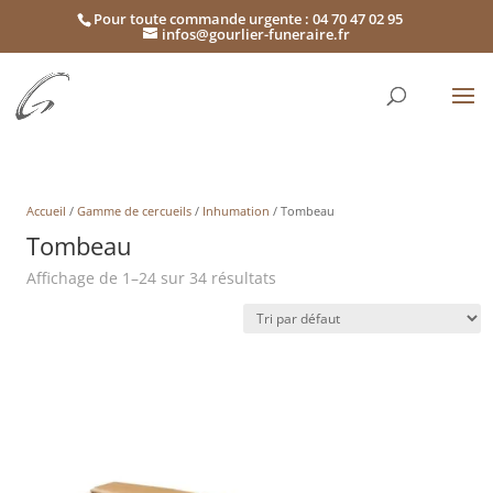
Pour toute commande urgente : 04 70 47 02 95
infos@gourlier-funeraire.fr
Accueil
/
Gamme de cercueils
/
Inhumation
/ Tombeau
Tombeau
Affichage de 1–24 sur 34 résultats