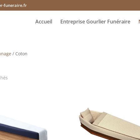
r-funeraire.fr
Accueil
Entreprise Gourlier Funéraire
nnage
/ Coton
chés