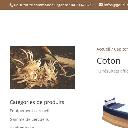
Pour toute commande urgente : 04 70 47 02 95
infos@gourlie
Accueil
/
Capito
Coton
13 résultats affi
Catégories de produits
Equipement cercueil
Gamme de cercueils
Capitonnage