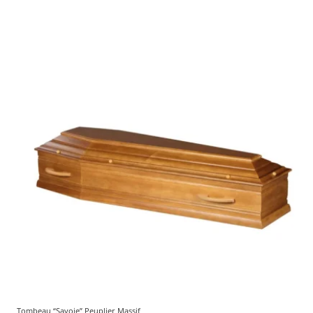
Tombeau “Savoie” Peuplier Massif