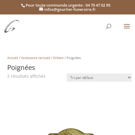
Pour toute commande urgente : 04 70 47 02 95
infos@gourlier-funeraire.fr
Accueil
/
Accessoire cercueil
/
Enfant
/ Poignées
Poignées
2 résultats affichés